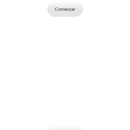
Comenzar
SOY UN
EMPLEADOR
Publicá ofertas de trabajo. Utilizá la bases
de datos de candidatos y selecciona el
indicado.