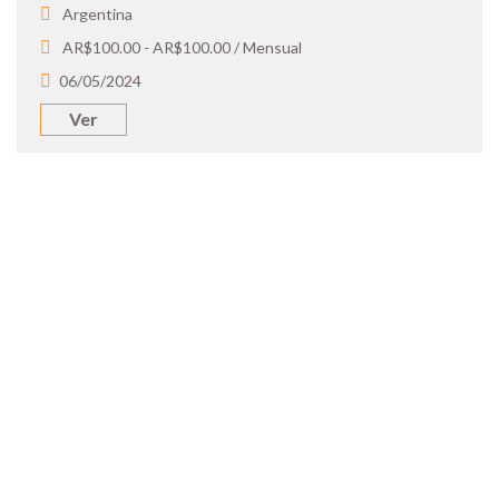
Argentina
AR$100.00 - AR$100.00 / Mensual
06/05/2024
Ver
SOY UN
CANDIDATO
Aplicá a ofertas de trabajo destacadas,
guardá tus favoritos y cargá tu CV y carta
de presentación.