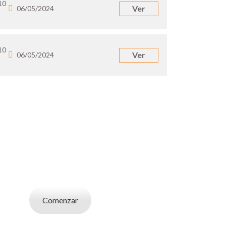
10
Ver
06/05/2024
10
Ver
06/05/2024
UN EMPLEADOR
abajo. Utilizá la bases de datos de candidatos
y selecciona el indicado.
Comenzar