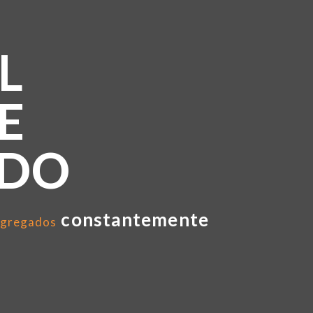
L
E
NDO
constantemente
gregados