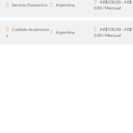
AR$100.00 - AR$
Servicio Doméstico
Argentina
0.00 / Mensual
Cuidado de persona
AR$100.00 - AR$
Argentina
s
0.00 / Mensual
IDATO
SOY 
 tus favoritos y cargá
Publicá ofertas de tr
ón.