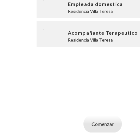
Empleada domestica
Residencia Villa Teresa
Acompañante Terapeutico
Residencia Villa Teresa
SOY UN CAND
Aplicá a ofertas de trabajo destacadas, guardá
tu CV y carta de presentaci
Comenzar