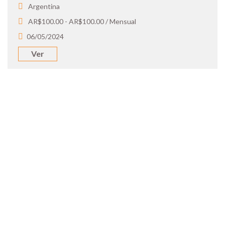
Argentina
AR$100.00 - AR$100.00 / Mensual
06/05/2024
Ver
SOY UN
CANDIDATO
Aplicá a ofertas de trabajo destacadas,
guardá tus favoritos y cargá tu CV y carta
de presentación.