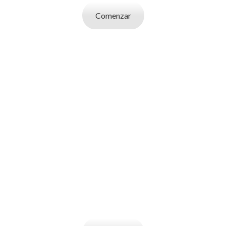
Comenzar
SOY UN
EMPLEADOR
Publicá ofertas de trabajo. Utilizá la bases
de datos de candidatos y selecciona el
indicado.