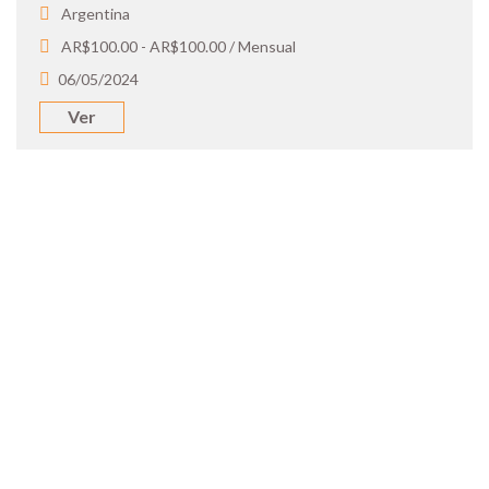
Argentina
AR$100.00 - AR$100.00 / Mensual
06/05/2024
Ver
SOY UN
CANDIDATO
Aplicá a ofertas de trabajo destacadas,
guardá tus favoritos y cargá tu CV y carta
de presentación.