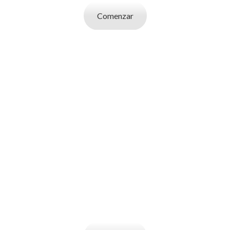
Comenzar
SOY UN
EMPLEADOR
Publicá ofertas de trabajo. Utilizá la bases
de datos de candidatos y selecciona el
indicado.