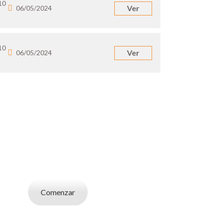
10
Ver
06/05/2024
10
Ver
06/05/2024
UN EMPLEADOR
abajo. Utilizá la bases de datos de candidatos
y selecciona el indicado.
Comenzar