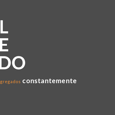
L
E
NDO
constantemente
gregados