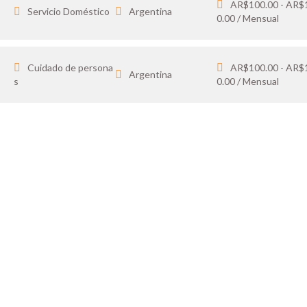
AR$100.00 - AR$
Servicio Doméstico
Argentina
0.00 / Mensual
Cuidado de persona
AR$100.00 - AR$
Argentina
s
0.00 / Mensual
IDATO
SOY 
 tus favoritos y cargá
Publicá ofertas de tr
ón.