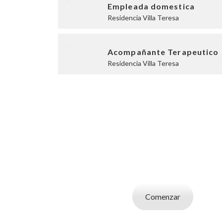
Empleada domestica
Residencia Villa Teresa
Acompañante Terapeutico
Residencia Villa Teresa
SOY UN CAND
Aplicá a ofertas de trabajo destacadas, guardá
tu CV y carta de presentaci
Comenzar