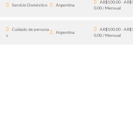
AR$100.00 - AR$
Servicio Doméstico
Argentina
0.00 / Mensual
Cuidado de persona
AR$100.00 - AR$
Argentina
s
0.00 / Mensual
IDATO
SOY 
 tus favoritos y cargá
Publicá ofertas de tr
ón.