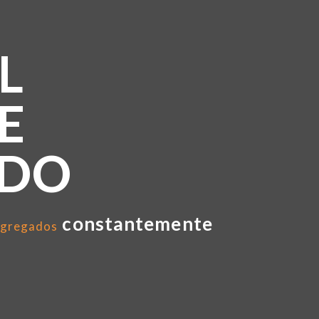
L
E
NDO
constantemente
gregados