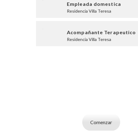
Empleada domestica
Residencia Villa Teresa
Acompañante Terapeutico
Residencia Villa Teresa
SOY UN CAND
Aplicá a ofertas de trabajo destacadas, guardá
tu CV y carta de presentaci
Comenzar