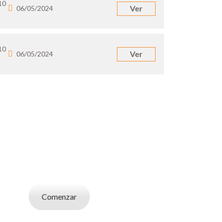
10
Ver
06/05/2024
10
Ver
06/05/2024
UN EMPLEADOR
abajo. Utilizá la bases de datos de candidatos
y selecciona el indicado.
Comenzar