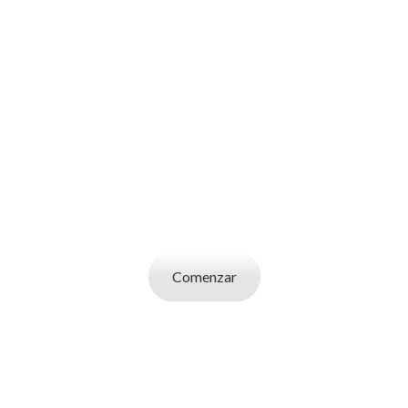
SOY UN
CANDIDATO
Aplicá a ofertas de trabajo destacadas,
guardá tus favoritos y cargá tu CV y carta de
presentación.
Comenzar