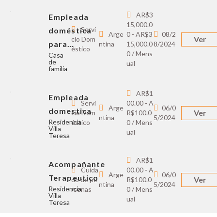
AR$3
Empleada
15,000.0
Servi
doméstica
Arge
0 - AR$3
08/2
Ver
cio Dom
para…
ntina
15,000.0
8/2024
éstico
0 / Mens
Casa
de
ual
familia
AR$1
Empleada
Servi
00.00 - A
Arge
06/0
domestica
Ver
cio Dom
R$100.0
ntina
5/2024
Residencia
éstico
0 / Mens
Villa
ual
Teresa
AR$1
Acompañante
Cuida
00.00 - A
Arge
06/0
Terapeutico
Ver
do de pe
R$100.0
ntina
5/2024
Residencia
rsonas
0 / Mens
Villa
ual
Teresa