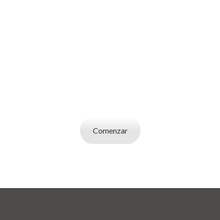
SOY UN
EMPLEADOR
Publicá ofertas de trabajo. Utilizá la bases de
datos de candidatos y selecciona el indicado.
Comenzar