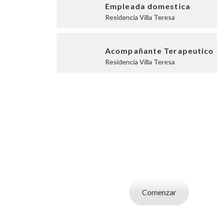
Empleada domestica
Residencia Villa Teresa
Acompañante Terapeutico
Residencia Villa Teresa
SOY UN CAND
Aplicá a ofertas de trabajo destacadas, guardá
tu CV y carta de presentaci
Comenzar