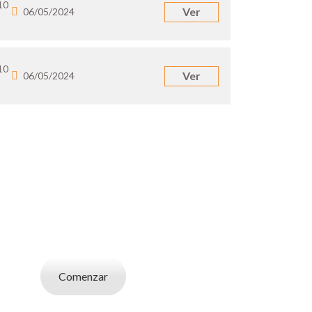
10
Ver
06/05/2024
10
Ver
06/05/2024
UN EMPLEADOR
abajo. Utilizá la bases de datos de candidatos
y selecciona el indicado.
Comenzar