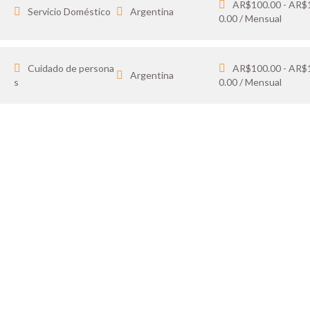
AR$100.00 - AR$
Servicio Doméstico
Argentina
0.00 / Mensual
Cuidado de persona
AR$100.00 - AR$
Argentina
s
0.00 / Mensual
IDATO
SOY 
 tus favoritos y cargá
Publicá ofertas de tr
ón.