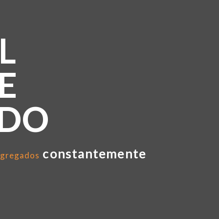
L
E
NDO
constantemente
gregados