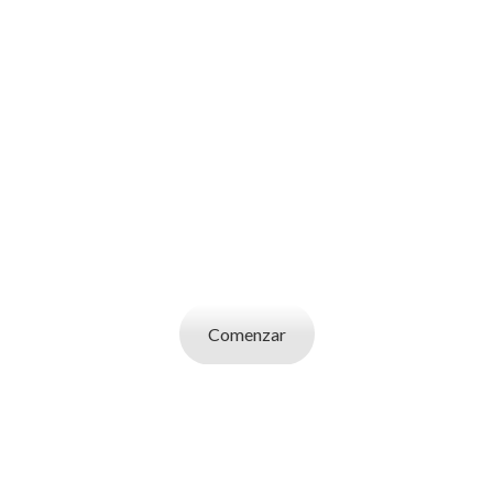
SOY UN
CANDIDATO
Aplicá a ofertas de trabajo destacadas,
guardá tus favoritos y cargá tu CV y carta de
presentación.
Comenzar