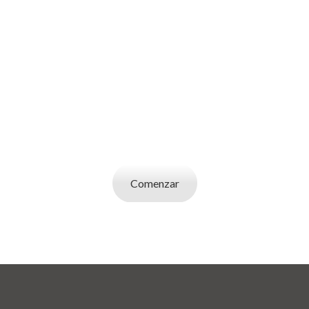
SOY UN
EMPLEADOR
Publicá ofertas de trabajo. Utilizá la bases de
datos de candidatos y selecciona el indicado.
Comenzar