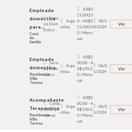
AR$3
Empleada
15,000.0
Servi
doméstica
Arge
0 - AR$3
08/2
Ver
cio Dom
para…
ntina
15,000.0
8/2024
éstico
0 / Mens
Casa
de
ual
familia
AR$1
Empleada
Servi
00.00 - A
Arge
06/0
domestica
Ver
cio Dom
R$100.0
ntina
5/2024
Residencia
éstico
0 / Mens
Villa
ual
Teresa
AR$1
Acompañante
Cuida
00.00 - A
Arge
06/0
Terapeutico
Ver
do de pe
R$100.0
ntina
5/2024
Residencia
rsonas
0 / Mens
Villa
ual
Teresa