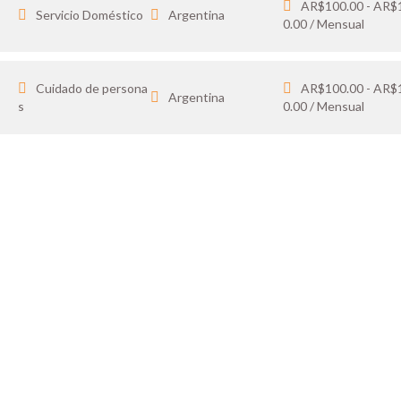
AR$100.00 - AR$
Servicio Doméstico
Argentina
0.00 / Mensual
Cuidado de persona
AR$100.00 - AR$
Argentina
s
0.00 / Mensual
IDATO
SOY 
 tus favoritos y cargá
Publicá ofertas de tr
ón.