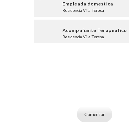
Empleada domestica
Residencia Villa Teresa
Acompañante Terapeutico
Residencia Villa Teresa
SOY UN CAND
Aplicá a ofertas de trabajo destacadas, guardá
tu CV y carta de presentaci
Comenzar