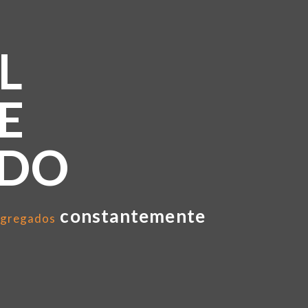
L
E
NDO
constantemente
gregados