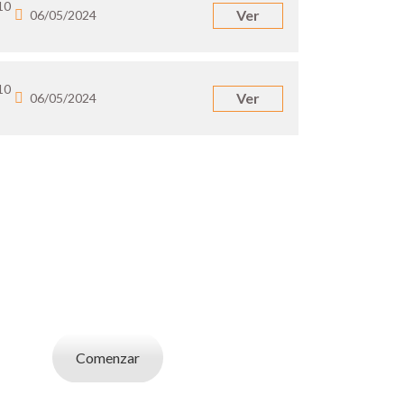
10
Ver
06/05/2024
10
Ver
06/05/2024
UN EMPLEADOR
abajo. Utilizá la bases de datos de candidatos
y selecciona el indicado.
Comenzar