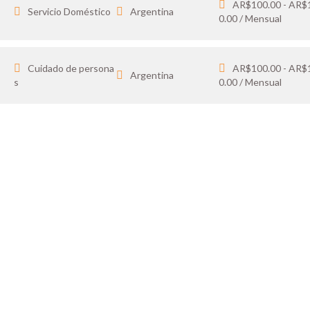
AR$100.00 - AR$
Servicio Doméstico
Argentina
0.00 / Mensual
Cuidado de persona
AR$100.00 - AR$
Argentina
s
0.00 / Mensual
IDATO
SOY 
 tus favoritos y cargá
Publicá ofertas de tr
ón.