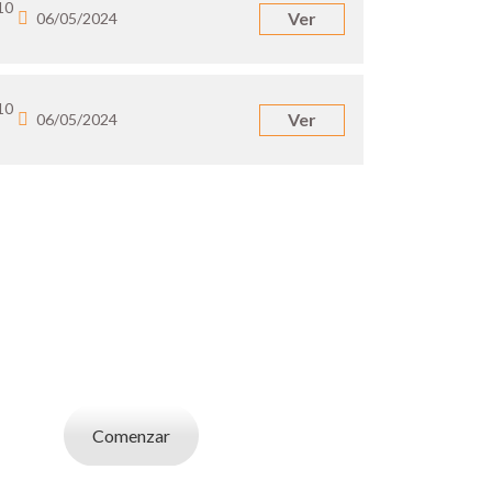
10
Ver
06/05/2024
10
Ver
06/05/2024
UN EMPLEADOR
abajo. Utilizá la bases de datos de candidatos
y selecciona el indicado.
Comenzar