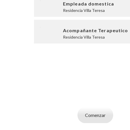
Empleada domestica
Residencia Villa Teresa
Acompañante Terapeutico
Residencia Villa Teresa
SOY UN CAND
Aplicá a ofertas de trabajo destacadas, guardá
tu CV y carta de presentaci
Comenzar