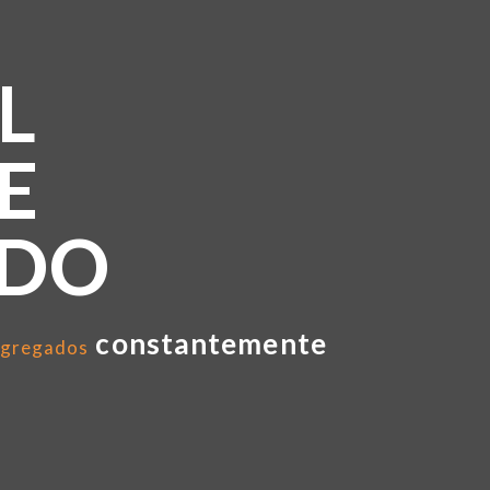
L
E
NDO
constantemente
gregados