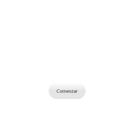
SOY UN
CANDIDATO
Aplicá a ofertas de trabajo destacadas,
guardá tus favoritos y cargá tu CV y carta de
presentación.
Comenzar