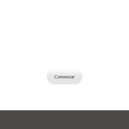
SOY UN
EMPLEADOR
Publicá ofertas de trabajo. Utilizá la bases de
datos de candidatos y selecciona el indicado.
Comenzar