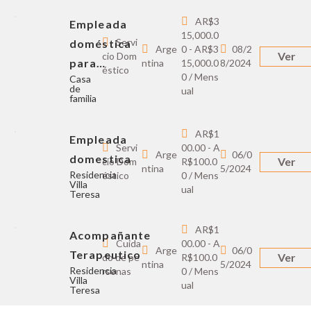
AR$3
Empleada
15,000.0
Servi
doméstica
Arge
0 - AR$3
08/2
Ver
cio Dom
para…
ntina
15,000.0
8/2024
éstico
0 / Mens
Casa
de
ual
familia
AR$1
Empleada
Servi
00.00 - A
Arge
06/0
domestica
Ver
cio Dom
R$100.0
ntina
5/2024
Residencia
éstico
0 / Mens
Villa
ual
Teresa
AR$1
Acompañante
Cuida
00.00 - A
Arge
06/0
Terapeutico
Ver
do de pe
R$100.0
ntina
5/2024
Residencia
rsonas
0 / Mens
Villa
ual
Teresa