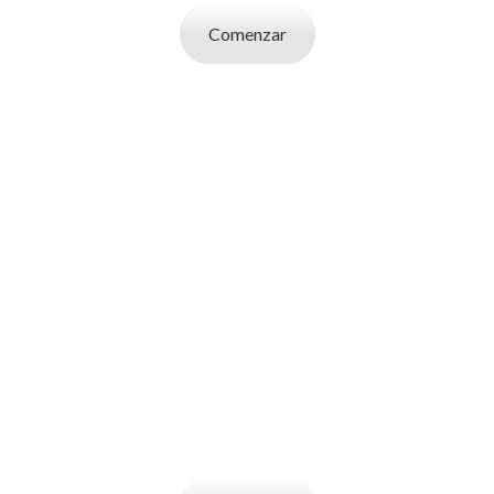
Comenzar
SOY UN
EMPLEADOR
Publicá ofertas de trabajo. Utilizá la bases
de datos de candidatos y selecciona el
indicado.