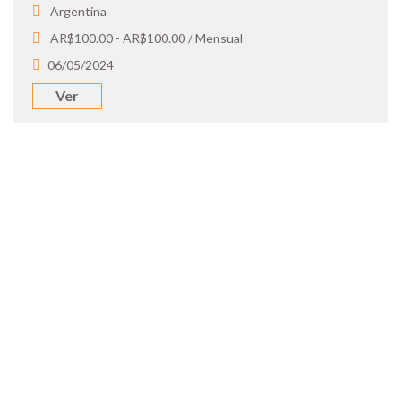
Argentina
AR$100.00 - AR$100.00 / Mensual
06/05/2024
Ver
SOY UN
CANDIDATO
Aplicá a ofertas de trabajo destacadas,
guardá tus favoritos y cargá tu CV y carta
de presentación.