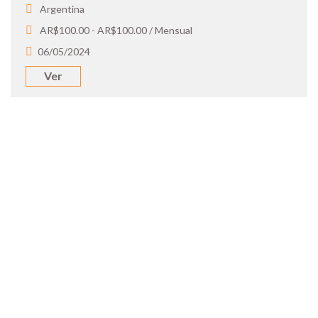
Argentina
AR$100.00 - AR$100.00 / Mensual
06/05/2024
Ver
SOY UN
CANDIDATO
Aplicá a ofertas de trabajo destacadas,
guardá tus favoritos y cargá tu CV y carta
de presentación.