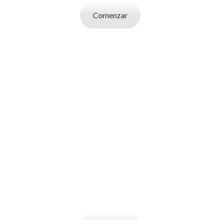
Comenzar
SOY UN
EMPLEADOR
Publicá ofertas de trabajo. Utilizá la bases
de datos de candidatos y selecciona el
indicado.