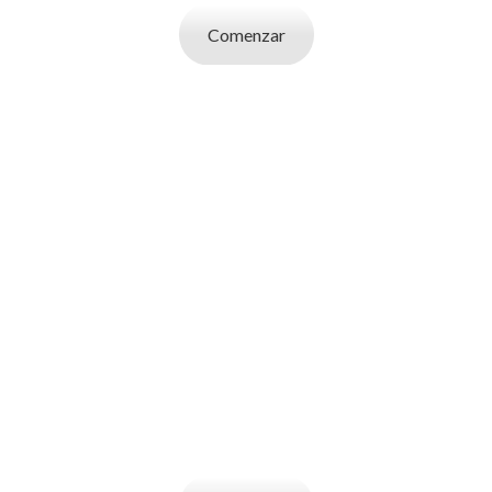
Comenzar
SOY UN
EMPLEADOR
Publicá ofertas de trabajo. Utilizá la bases
de datos de candidatos y selecciona el
indicado.