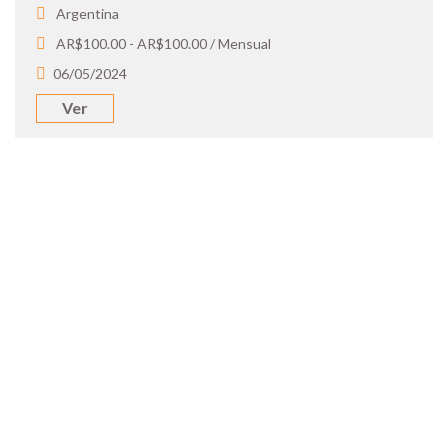
Argentina
AR$100.00 - AR$100.00 / Mensual
06/05/2024
Ver
SOY UN
CANDIDATO
Aplicá a ofertas de trabajo destacadas,
guardá tus favoritos y cargá tu CV y carta
de presentación.