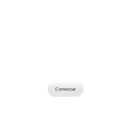
SOY UN
CANDIDATO
Aplicá a ofertas de trabajo destacadas,
guardá tus favoritos y cargá tu CV y carta de
presentación.
Comenzar