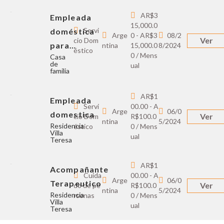
AR$3
Empleada
15,000.0
Servi
doméstica
Arge
0 - AR$3
08/2
Ver
cio Dom
para…
ntina
15,000.0
8/2024
éstico
0 / Mens
Casa
de
ual
familia
AR$1
Empleada
Servi
00.00 - A
Arge
06/0
domestica
Ver
cio Dom
R$100.0
ntina
5/2024
Residencia
éstico
0 / Mens
Villa
ual
Teresa
AR$1
Acompañante
Cuida
00.00 - A
Arge
06/0
Terapeutico
Ver
do de pe
R$100.0
ntina
5/2024
Residencia
rsonas
0 / Mens
Villa
ual
Teresa