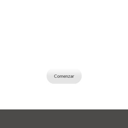
SOY UN
EMPLEADOR
Publicá ofertas de trabajo. Utilizá la bases de
datos de candidatos y selecciona el indicado.
Comenzar