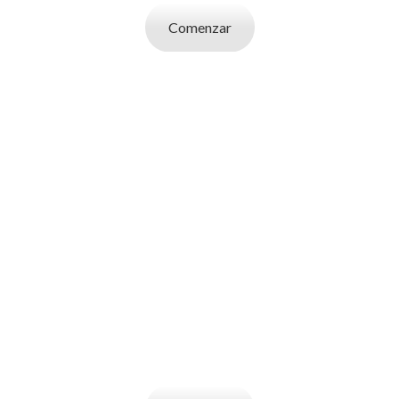
Comenzar
SOY UN
EMPLEADOR
Publicá ofertas de trabajo. Utilizá la bases
de datos de candidatos y selecciona el
indicado.