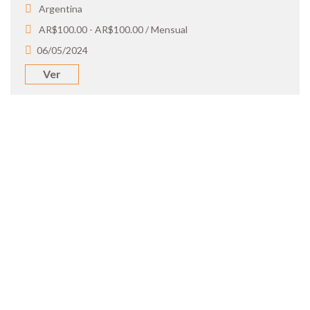
Argentina
AR$100.00 - AR$100.00 / Mensual
06/05/2024
Ver
SOY UN
CANDIDATO
Aplicá a ofertas de trabajo destacadas,
guardá tus favoritos y cargá tu CV y carta
de presentación.