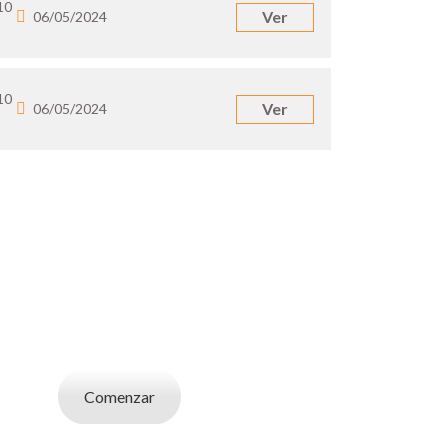
10
Ver
06/05/2024
10
Ver
06/05/2024
UN EMPLEADOR
abajo. Utilizá la bases de datos de candidatos
y selecciona el indicado.
Comenzar