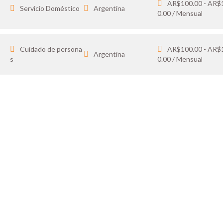
AR$100.00 - AR$
Servicio Doméstico
Argentina
0.00 / Mensual
Cuidado de persona
AR$100.00 - AR$
Argentina
s
0.00 / Mensual
IDATO
SOY 
 tus favoritos y cargá
Publicá ofertas de tr
ón.