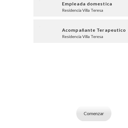
Empleada domestica
Residencia Villa Teresa
Acompañante Terapeutico
Residencia Villa Teresa
SOY UN CAND
Aplicá a ofertas de trabajo destacadas, guardá
tu CV y carta de presentaci
Comenzar