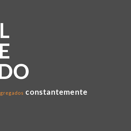
L
E
NDO
constantemente
gregados