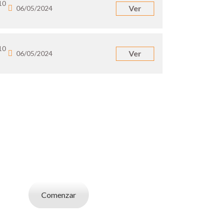
10
Ver
06/05/2024
10
Ver
06/05/2024
UN EMPLEADOR
abajo. Utilizá la bases de datos de candidatos
y selecciona el indicado.
Comenzar