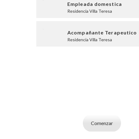
Empleada domestica
Residencia Villa Teresa
Acompañante Terapeutico
Residencia Villa Teresa
SOY UN CAND
Aplicá a ofertas de trabajo destacadas, guardá
tu CV y carta de presentaci
Comenzar