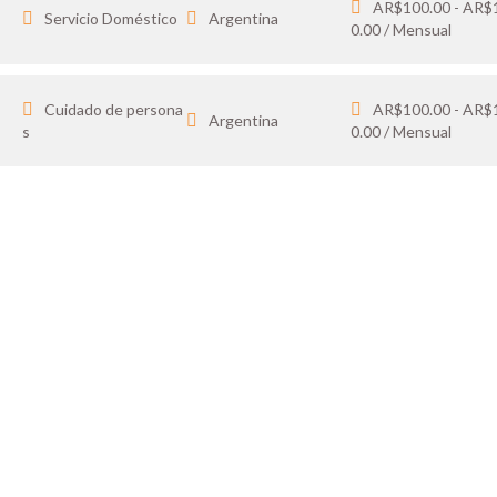
AR$100.00 - AR$
Servicio Doméstico
Argentina
0.00 / Mensual
Cuidado de persona
AR$100.00 - AR$
Argentina
s
0.00 / Mensual
IDATO
SOY 
 tus favoritos y cargá
Publicá ofertas de tr
ón.