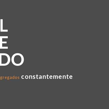
L
E
NDO
constantemente
gregados